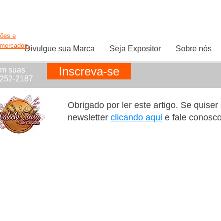
ções e
rmercados.
Divulgue sua Marca
Seja Expositor
Sobre nós
Inscreva-se
em suas
1252-2187
Obrigado por ler este artigo. Se quise
newsletter
clicando aqui
e fale conosc