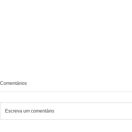
Comentários
Escreva um comentário
Seladora a Vácuo AXVC-
OTIF de for