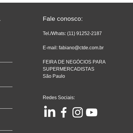
do: como medir
Experience Ribeirão Preto
mpletas e no
2026 da Associação Paulist
de Supermercados
a
Fale conosco:
Tel./Whats: (11) 91252
-2187
E-mail: fabiano@ctde.com.br
FEIRA DE NEGÓCIOS PARA
SUPERMERCADISTAS
São Paulo
Redes Sociais: