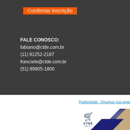
Confirmar inscrição
FALE CONOSCO:
fabiano@ctde.com.br
(11) 91252-2187
franciele@ctde.com.br
(51) 99905-1800
Publicidade - Divulgue sua emp