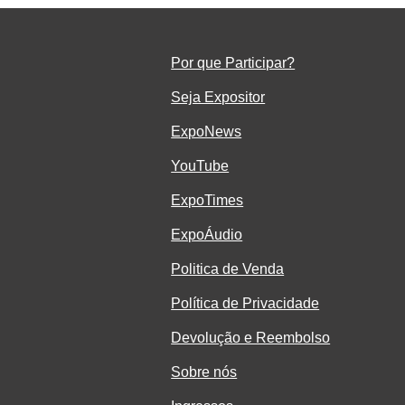
a
Por que Participar?
Seja Ex
positor
ExpoNe
ws
YouTube
ExpoTimes
ExpoÁudio
Politica de Venda
Política de Privacidade
Devolução e Reembolso
Sobre nós