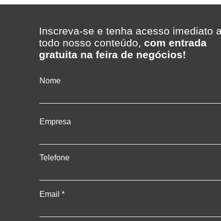
410T/2A: Mais Capacidade e
supermerca
Produtividade para Alimentos
entregas co
Embalados
prazo
Inscreva-se e tenha acesso imediato 
todo nosso conteúdo,
com entrada
gratuita na feira de negócios!
Nome
Empresa
Telefone
Email