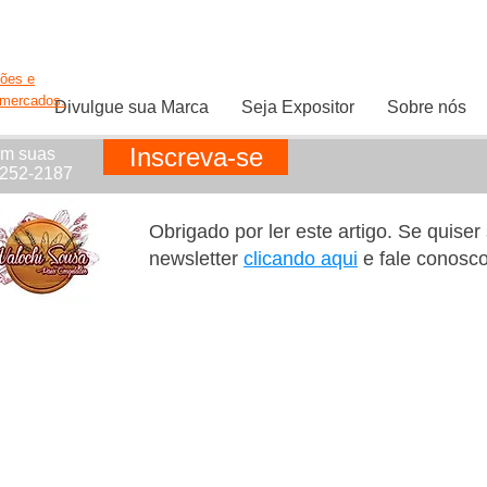
ções e
rmercados.
Divulgue sua Marca
Seja Expositor
Sobre nós
Inscreva-se
em suas
1252-2187
Obrigado por ler este artigo. Se quise
newsletter
clicando aqui
e fale conosc