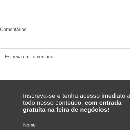
Comentários
Escreva um comentário
ERP para supermercados:
Quando diver
como escolher um excelente
gerar result
sistema com suporte rápido -
supermerca
caso Supermercado Madi
Inscreva-se e tenha acesso imediato 
com a Telecon Software &
todo nosso conteúdo,
com entrada
Gestão
gratuita na feira de negócios!
Nome