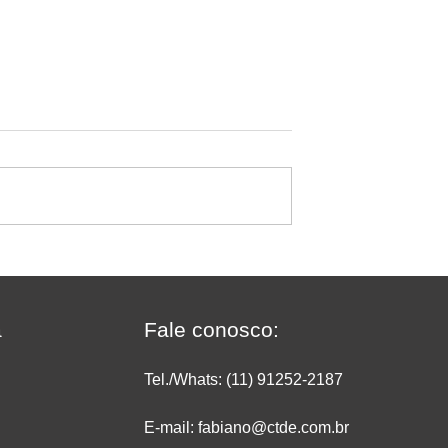
sificar deixa de
O crescimento do
ado no
supermercado on-line: com
do
transformar conveniência 
vendas e rentabilidade
a
Fale conosco:
Tel./Whats: (11) 91252
-2187
E-mail: fabiano@ctde.com.br