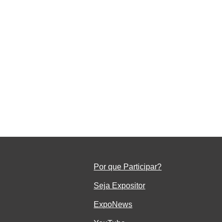
o
em
Por que Participar?
Seja Ex
positor
ExpoNe
ws