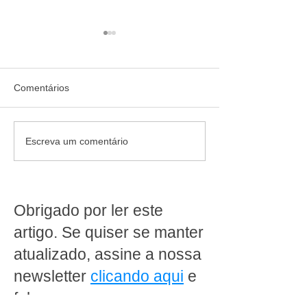
Comentários
Quem confia recomenda:
Jornada de 40 ho
Escreva um comentário
cliente destaca como a
da escala 6x1: 
MakFrio ajudou a
produz dentro d
transformar a Padaria
supermercado pr
Ipanema Doces em Porto
rever a operaçã
Obrigado por ler este
Alegre
artigo. Se quiser se manter
atualizado, assine a nossa
newsletter
clicando aqui
e
fale conosco em nosso