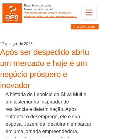
Expo Supermercados
Fale conosco e venda mais!
Mais que um anúncio: conteúdo, indicações e
estratégias para vender mais para supermercados.
Inscreva-se
Supermercadistas e fornecedores: divulguem suas
empresas na Expo Supermercados: (11) 91252-
2187
17 de ago. de 2023
Após ser despedido abriu
um mercado e hoje é um
negócio próspero e
inovador
A história de Leonicio da Silva Muti é 
um testemunho inspirador de 
resiliência e determinação. Após 
enfrentar o desemprego, ele e sua 
esposa, Jozenilda, decidiram embarcar 
em uma jornada empreendedora, 