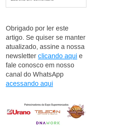
pães congelados e
Artificial: como o
equipamentos em
supermercados 
comodato: a solução
preparar para o
completa para o sucesso
riscos digitais
Obrigado por ler este
da sua padaria
artigo. Se quiser se manter
atualizado, assine a nossa
newsletter
clicando aqui
e
fale conosco em nosso
canal do WhatsApp
acessando aqui