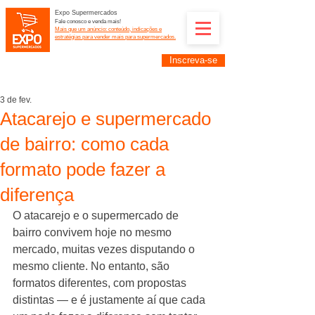
Expo Supermercados
Fale conosco e venda mais!
Mais que um anúncio: conteúdo, indicações e
estratégias para vender mais para supermercados.
Inscreva-se
Supermercadistas e fornecedores: divulguem suas
empresas na Expo Supermercados: (11) 91252-
2187
3 de fev.
Atacarejo e supermercado
de bairro: como cada
formato pode fazer a
diferença
O atacarejo e o supermercado de 
bairro convivem hoje no mesmo 
mercado, muitas vezes disputando o 
mesmo cliente. No entanto, são 
formatos diferentes, com propostas 
distintas — e é justamente aí que cada 