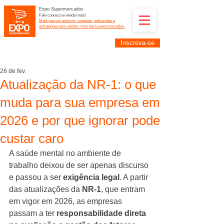
Expo Supermercados
Fale conosco e venda mais!
Mais que um anúncio: conteúdo, indicações e
estratégias para vender mais para supermercados.
Inscreva-se
Supermercadistas e fornecedores: divulguem suas
empresas na Expo Supermercados: (11) 91252-
2187
26 de fev.
Atualização da NR-1: o que
muda para sua empresa em
2026 e por que ignorar pode
custar caro
A saúde mental no ambiente de 
trabalho deixou de ser apenas discurso 
e passou a ser 
exigência legal
. A partir 
das atualizações da 
NR-1
, que entram 
em vigor em 2026, as empresas 
passam a ter 
responsabilidade direta 