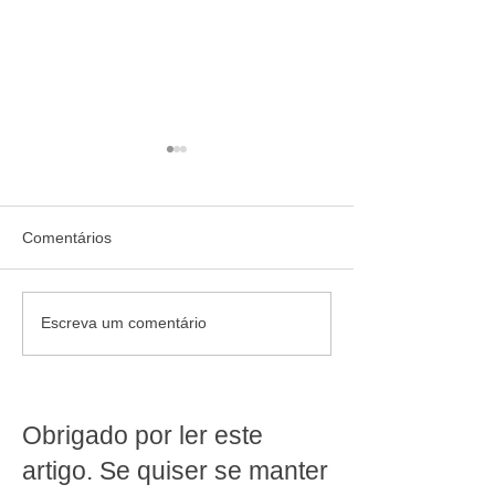
Comentários
Jornada de 40 horas e fim
Vender e produzi
Escreva um comentário
da escala 6x1: quem
mesmo espaço é
produz dentro do
dois times para 
supermercado precisa
regras opostas
rever a operação agora
Obrigado por ler este
artigo. Se quiser se manter