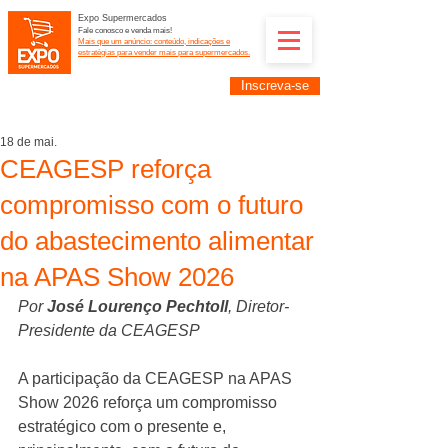
Expo Supermercados
Fale conosco e venda mais!
Mais que um anúncio: conteúdo, indicações e
estratégias para vender mais para supermercados.
Inscreva-se
Supermercadistas e fornecedores: divulguem suas
empresas na Expo Supermercados: (11) 91252-
2187
18 de mai.
CEAGESP reforça
compromisso com o futuro
do abastecimento alimentar
na APAS Show 2026
Por 
José Lourenço Pechtoll
, Diretor-
Presidente da CEAGESP
A participação da CEAGESP na APAS 
Show 2026 reforça um compromisso 
estratégico com o presente e, 