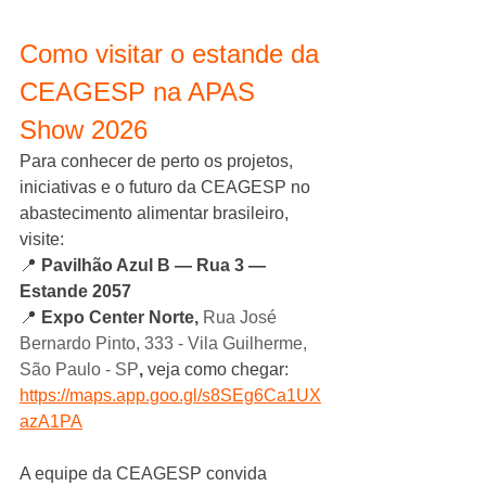
Como visitar o estande da 
CEAGESP na APAS 
Show 2026
Para conhecer de perto os projetos, 
iniciativas e o futuro da CEAGESP no 
abastecimento alimentar brasileiro, 
visite:
📍 
Pavilhão Azul B — Rua 3 — 
Estande 2057
📍 
Expo Center Norte, 
Rua José 
Bernardo Pinto, 333 - Vila Guilherme, 
São Paulo - SP
, 
veja como chegar: 
https://maps.app.goo.gl/s8SEg6Ca1UX
azA1PA
A equipe da CEAGESP convida 