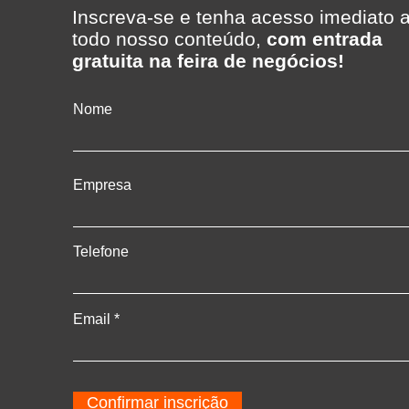
caso Supermercado Madi
Inscreva-se e tenha acesso imediato 
com a Telecon Software &
todo nosso conteúdo,
com entrada
Gestão
gratuita na feira de negócios!
Nome
Empresa
Telefone
Email
Confirmar inscrição