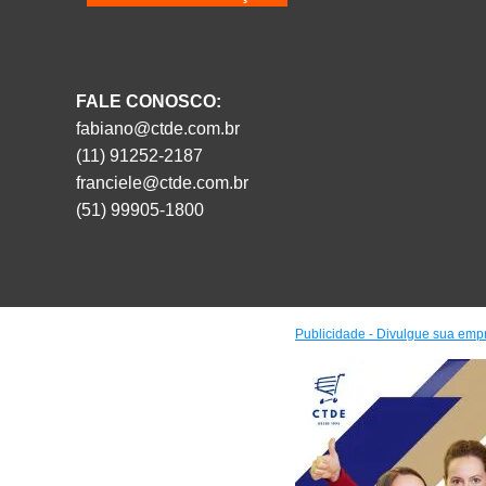
FALE CONOSCO:
fabiano@ctde.com.br
(11) 91252-2187
franciele@ctde.com.br
(51) 99905-1800
Publicidade - Divulgue sua emp