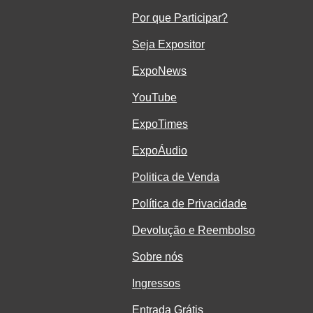
Por que Participar?
Seja Ex
positor
ExpoNe
ws
YouTube
ExpoTimes
ExpoÁudio
Politica de Venda
Política de Privacidade
Devolução e Reembolso
Sobre nós
Ingressos
Entrada Grátis