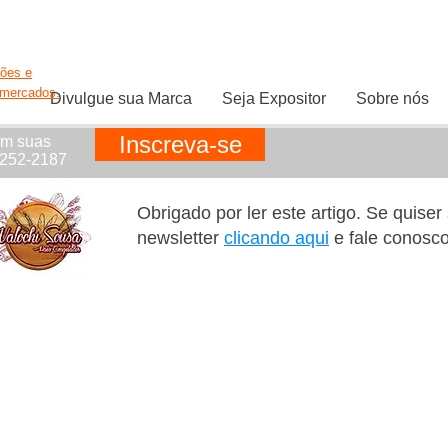
ções e
rmercados.
Divulgue sua Marca
Seja Expositor
Sobre nós
Inscreva-se
em suas
1252-2187
Obrigado por ler este artigo. Se quise
newsletter
clicando aqui
e fale conosc