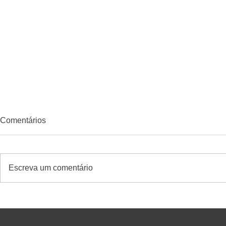
Comentários
Escreva um comentário
ERP para supermercados:
Quando diver
como escolher um excelente
gerar result
sistema com suporte rápido -
supermerca