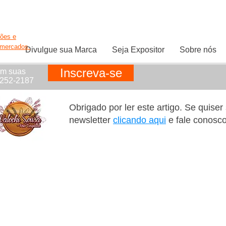
ções e
rmercados.
Divulgue sua Marca
Seja Expositor
Sobre nós
Inscreva-se
em suas
1252-2187
Obrigado por ler este artigo. Se quise
newsletter
clicando aqui
e fale conosc