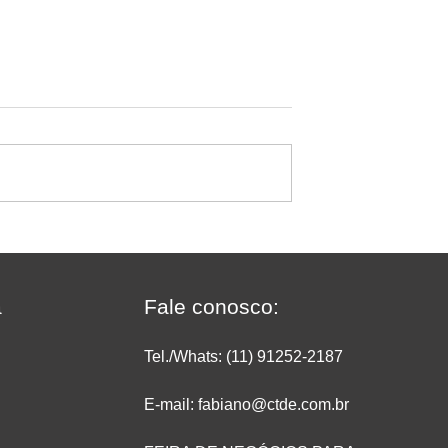
naugura sua 9ª
Dia dos Pais no
 Jesus do
supermercado: como prepa
e reforça
a loja para vender mais e
omo uma das
valorizar essa data especial
a
Fale conosco:
ais crescem no
Rio de Janeiro
Tel./Whats: (11) 91252
-2187
E-mail: fabiano@ctde.com.br