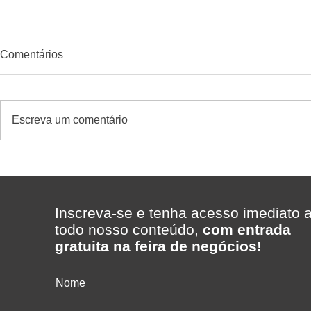
Comentários
Escreva um comentário
Expo Supermercados visita o
Serra Azul i
Supermercado Madi,
loja em Bom
considerado o melhor
Itabapoana 
supermercado da região
expansão c
Inscreva-se e tenha acesso imediato 
redes que m
todo nosso conteúdo,
com entrada
interior do 
gratuita na feira de negócios!
Nome