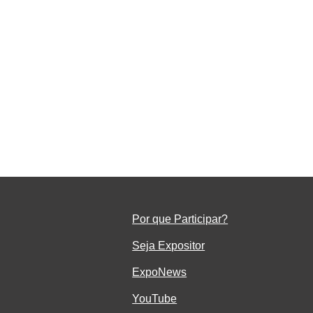
rar
Por que Participar?
Seja Ex
positor
ExpoNe
ws
YouTube