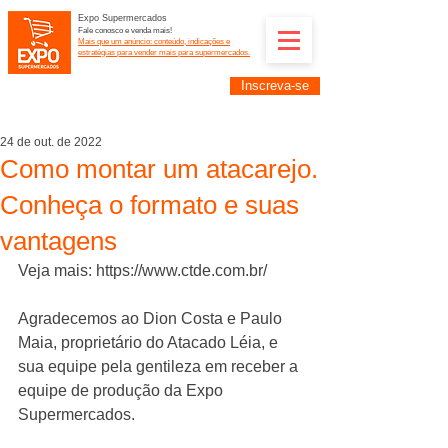
Expo Supermercados
Fale conosco e venda mais!
Mais que um anúncio: conteúdo, indicações e
estratégias para vender mais para supermercados.
Inscreva-se
Supermercadistas e fornecedores: divulguem suas
empresas na Expo Supermercados: (11) 91252-
2187
24 de out. de 2022
Como montar um atacarejo.
Conheça o formato e suas
vantagens
Veja mais: https://www.ctde.com.br/
Agradecemos ao Dion Costa e Paulo 
Maia, proprietário do Atacado Léia, e 
sua equipe pela gentileza em receber a 
equipe de produção da Expo 
Supermercados.