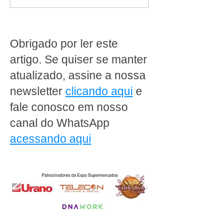
pães congelados e
Artificial: como o
equipamentos em
supermercados 
comodato: a solução
preparar para o
completa para o sucesso
riscos digitais
Obrigado por ler este
da sua padaria
artigo. Se quiser se manter
atualizado, assine a nossa
newsletter
clicando aqui
e
fale conosco em nosso
canal do WhatsApp
acessando aqui