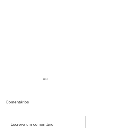
Comentários
Mais de 30 opções de
Fraudes com Inte
Escreva um comentário