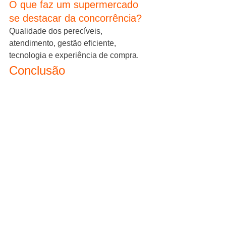
O que faz um supermercado 
se destacar da concorrência?
Qualidade dos perecíveis, 
atendimento, gestão eficiente, 
tecnologia e experiência de compra.
Conclusão
Montar um supermercado de sucesso 
em 2026 exige muito mais do que 
encontrar um ponto comercial e 
abastecer as gôndolas.
É necessário planejamento, 
conhecimento de mercado, gestão 
profissional e foco constante na 
experiência do cliente.
A trajetória de Clóvis Polese, 
construída ao longo de mais de três 
décadas dedicadas ao varejo 
supermercadista, demonstra que os 