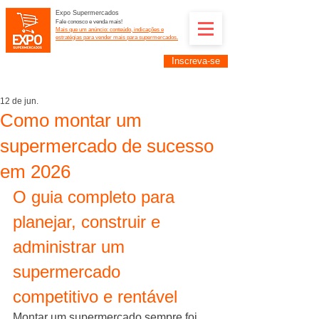
Expo Supermercados
Fale conosco e venda mais!
Mais que um anúncio: conteúdo, indicações e
estratégias para vender mais para supermercados.
Inscreva-se
Supermercadistas e fornecedores: divulguem suas
empresas na Expo Supermercados: (11) 91252-
2187
12 de jun.
Como montar um
supermercado de sucesso
em 2026
O guia completo para 
planejar, construir e 
administrar um 
supermercado 
competitivo e rentável
Montar um supermercado sempre foi 