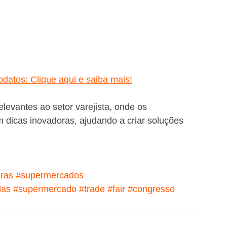
tos: Clique aqui e saiba mais!
levantes ao setor varejista, onde os 
 dicas inovadoras, ajudando a criar soluções 
iras
#supermercados
das
#supermercado
#trade
#fair
#congresso