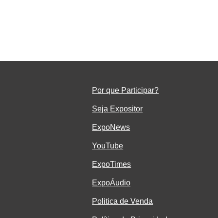
ça
Por que Participar?
Seja Ex
positor
ExpoNe
ws
YouTube
ExpoTimes
ExpoÁudio
Politica de Venda