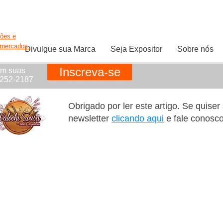
ções e
rmercados.
Divulgue sua Marca
Seja Expositor
Sobre nós
Inscreva-se
em suas
1252-2187
Obrigado por ler este artigo. Se quise
newsletter
clicando aqui
e fale conosc