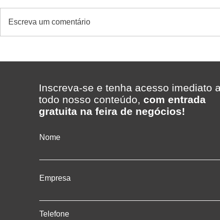
Escreva um comentário
Como a Inteligência Artificial
Consumo no
da Kikker está transformando
cresce em 
o controle de estoque nos
transformar
supermercados
vendas e ren
Inscreva-se e tenha acesso imediato 
todo nosso conteúdo,
com entrada
gratuita na feira de negócios!
Nome
Empresa
Telefone