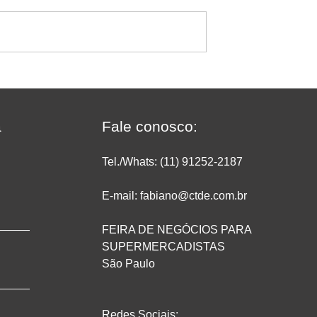
s supermercados
Balanças com etiquetadora
2026: como
integrada da Urano: conhe
 o movimento em
os modelos e onde utilizar
tabilidade
a
Fale conosco:
Tel./Whats: (11) 91252
-2187
E-mail: fabiano@ctde.com.br
FEIRA DE NEGÓCIOS PARA
SUPERMERCADISTAS
São Paulo
Redes Sociais: