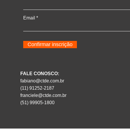
Email
Confirmar inscrição
FALE CONOSCO:
fabiano@ctde.com.br
(11) 91252-2187
franciele@ctde.com.br
(51) 99905-1800