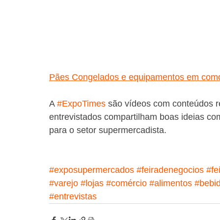
Pães Congelados e equipamentos em comoda
A 
#ExpoTimes
 são vídeos com conteúdos re
entrevistados compartilham boas ideias com
para o setor supermercadista.
#exposupermercados
#feiradenegocios
#fe
#varejo
#lojas
#comércio
#alimentos
#bebi
#entrevistas