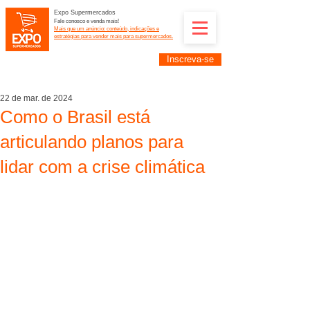
Expo Supermercados
Fale conosco e venda mais!
Mais que um anúncio: conteúdo, indicações e
estratégias para vender mais para supermercados.
Inscreva-se
Supermercadistas e fornecedores: divulguem suas
empresas na Expo Supermercados: (11) 91252-
2187
22 de mar. de 2024
Como o Brasil está
articulando planos para
lidar com a crise climática