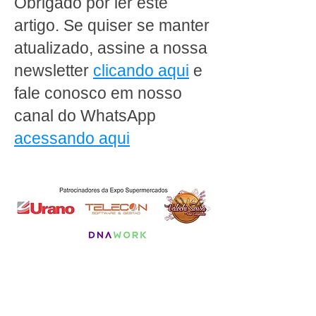
Obrigado por ler este
da sua padaria
artigo. Se quiser se manter
atualizado, assine a nossa
newsletter
clicando aqui
e
fale conosco em nosso
canal do WhatsApp
acessando aqui