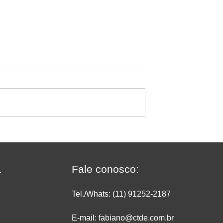
a recomenda:
Jornada de 40 horas e fim 
taca como a
escala 6x1: quem produz
dou a transformar
dentro do supermercado
Ipanema Doces em
precisa rever a operação
a
Fale conosco:
e
agora
Tel./Whats: (11) 91252
-2187
E-mail: fabiano@ctde.com.br