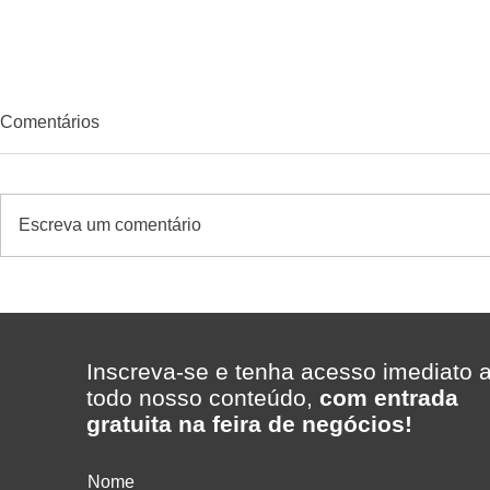
Comentários
Escreva um comentário
Como saber se uma
Quem confi
promoção deu lucro no
cliente des
supermercado?
MakFrio aju
a Padaria 
Inscreva-se e tenha acesso imediato 
Porto Alegr
todo nosso conteúdo,
com entrada
gratuita na feira de negócios!
Nome