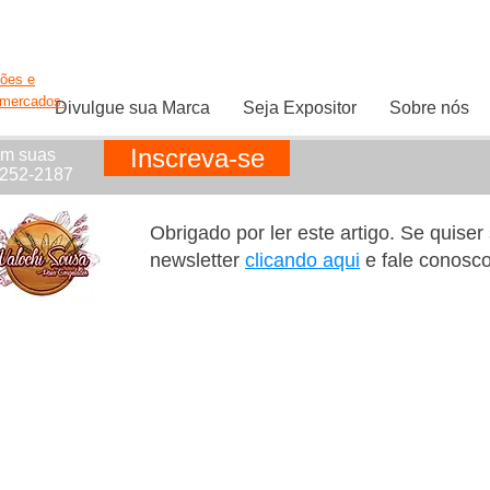
ções e
rmercados.
Divulgue sua Marca
Seja Expositor
Sobre nós
Inscreva-se
em suas
1252-2187
Obrigado por ler este artigo. Se quise
newsletter
clicando aqui
e fale conosc