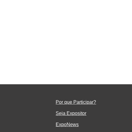
da
Por que Participar?
Seja Ex
positor
ExpoNe
ws