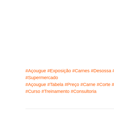
#Açougue
#Exposição
#Carnes
#Desossa
#Supermercado
#Açougue
#Tabela
#Preço
#Carne
#Corte
#Curso
#Treinamento
#Consultoria