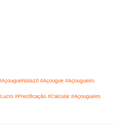
#AçougueNota10
#Açougue
#Açougueiro
#Lucro
#Precificação
#Calcular
#Açougueiro