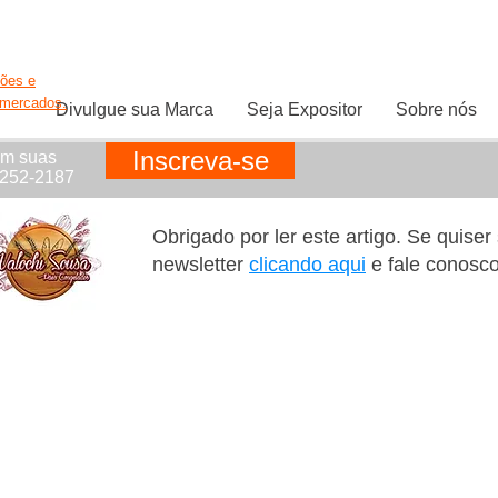
ções e
rmercados.
Divulgue sua Marca
Seja Expositor
Sobre nós
Inscreva-se
em suas
1252-2187
Obrigado por ler este artigo. Se quise
newsletter
clicando aqui
e fale conosc