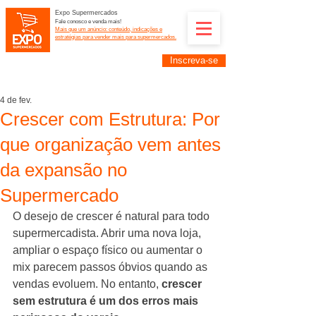
Expo Supermercados
Fale conosco e venda mais!
Mais que um anúncio: conteúdo, indicações e
estratégias para vender mais para supermercados.
Inscreva-se
Supermercadistas e fornecedores: divulguem suas
empresas na Expo Supermercados: (11) 91252-
2187
4 de fev.
Crescer com Estrutura: Por
que organização vem antes
da expansão no
Supermercado
O desejo de crescer é natural para todo 
supermercadista. Abrir uma nova loja, 
ampliar o espaço físico ou aumentar o 
mix parecem passos óbvios quando as 
vendas evoluem. No entanto, 
crescer 
sem estrutura é um dos erros mais 