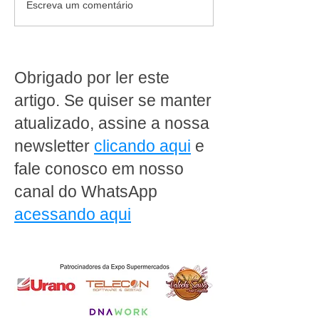
Mais de 30 opções de
Fraudes com Inte
Escreva um comentário
pães congelados e
Artificial: como o
equipamentos em
supermercados 
comodato: a solução
preparar para o
completa para o sucesso
riscos digitais
Obrigado por ler este
da sua padaria
artigo. Se quiser se manter
atualizado, assine a nossa
newsletter
clicando aqui
e
fale conosco em nosso
canal do WhatsApp
acessando aqui