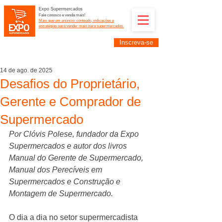
Expo Supermercados
Fale conosco e venda mais!
Mais que um anúncio: conteúdo, indicações e
estratégias para vender mais para supermercados.
Inscreva-se
Supermercadistas e fornecedores: divulguem suas
empresas na Expo Supermercados: (11) 91252-
2187
14 de ago. de 2025
Desafios do Proprietário,
Gerente e Comprador de
Supermercado
Por Clóvis Polese, fundador da Expo 
Supermercados e autor dos livros 
Manual do Gerente de Supermercado, 
Manual dos Perecíveis em 
Supermercados e Construção e 
Montagem de Supermercado.
O dia a dia no setor supermercadista 