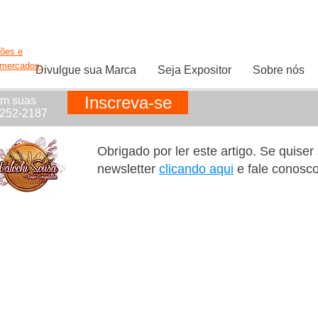
ções e
rmercados.
Divulgue sua Marca
Seja Expositor
Sobre nós
Inscreva-se
em suas
1252-2187
Obrigado por ler este artigo. Se quise
newsletter
clicando aqui
e fale conosc