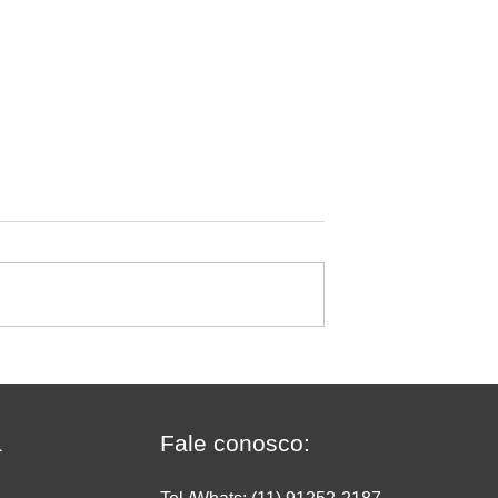
a recomenda:
Jornada de 40 horas e fim 
taca como a
escala 6x1: quem produz
dou a transformar
dentro do supermercado
Ipanema Doces em
precisa rever a operação
a
Fale conosco:
e
agora