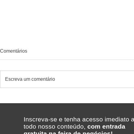
Comentários
Escreva um comentário
Como saber se uma
Quem confi
promoção deu lucro no
cliente des
supermercado?
MakFrio aju
a Padaria 
Inscreva-se e tenha acesso imediato 
Porto Alegr
todo nosso conteúdo,
com entrada
gratuita na feira de negócios!