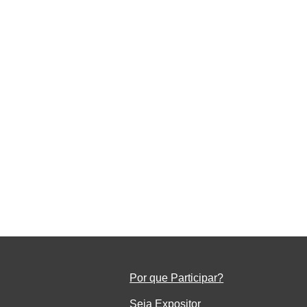
da
Por que Participar?
Seja Ex
positor