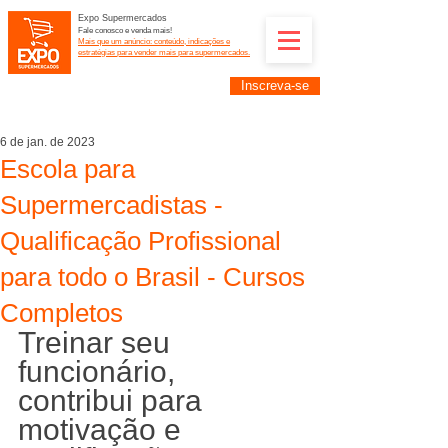
Expo Supermercados
Fale conosco e venda mais!
Mais que um anúncio: conteúdo, indicações e
estratégias para vender mais para supermercados.
Inscreva-se
Supermercadistas e fornecedores: divulguem suas
empresas na Expo Supermercados: (11) 91252-
2187
6 de jan. de 2023
Escola para
Supermercadistas -
Qualificação Profissional
para todo o Brasil - Cursos
Completos
Treinar seu 
funcionário, 
contribui para 
motivação e 