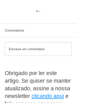
Comentários
Curso para hortifrúti em
Curso para açou
Escreva um comentário
supermercado: como
com desossa: c
trabalhar, vender mais e
qualificar para t
reduzir perdas
em supermerca
Obrigado por ler este
artigo. Se quiser se manter
atualizado, assine a nossa
newsletter
clicando aqui
e
fale conosco em nosso