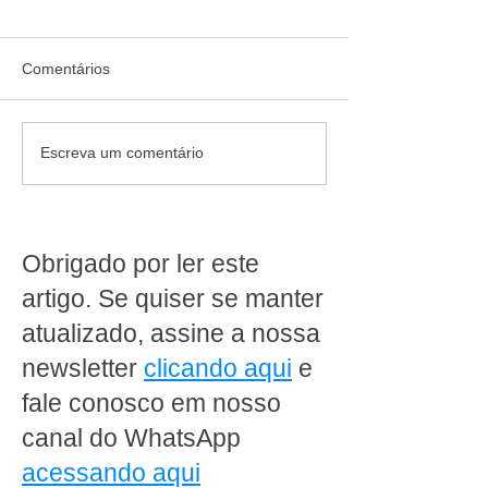
Comentários
Fraudes com Inteligência
Curso de lideran
Escreva um comentário
Artificial: como os
encarregados d
supermercados devem se
supermercado: 
preparar para os novos
formar líderes de
riscos digitais
Obrigado por ler este
artigo. Se quiser se manter
atualizado, assine a nossa
newsletter
clicando aqui
e
fale conosco em nosso
canal do WhatsApp
acessando aqui