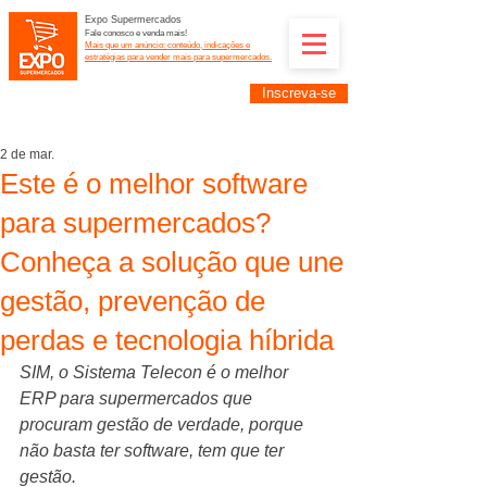
Expo Supermercados
Fale conosco e venda mais!
Mais que um anúncio: conteúdo, indicações e
estratégias para vender mais para supermercados.
Inscreva-se
Supermercadistas e fornecedores: divulguem suas
empresas na Expo Supermercados: (11) 91252-
2187
2 de mar.
Este é o melhor software
para supermercados?
Conheça a solução que une
gestão, prevenção de
perdas e tecnologia híbrida
SIM, o Sistema Telecon é o melhor 
ERP para supermercados que 
procuram gestão de verdade, porque 
não basta ter software, tem que ter 
gestão.