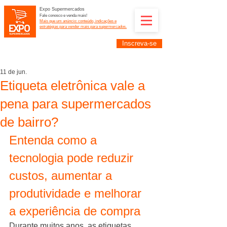
Expo Supermercados
Fale conosco e venda mais!
Mais que um anúncio: conteúdo, indicações e
estratégias para vender mais para supermercados.
Inscreva-se
Supermercadistas e fornecedores: divulguem suas
empresas na Expo Supermercados: (11) 91252-
2187
11 de jun.
Etiqueta eletrônica vale a
pena para supermercados
de bairro?
Entenda como a 
tecnologia pode reduzir 
custos, aumentar a 
produtividade e melhorar 
a experiência de compra
Durante muitos anos, as etiquetas 