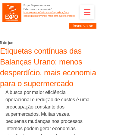
Expo Supermercados
Fale conosco e venda mais!
Mais que um anúncio: conteúdo, indicações e
estratégias para vender mais para supermercados.
Inscreva-se
Supermercadistas e fornecedores: divulguem suas
empresas na Expo Supermercados: (11) 91252-
2187
5 de jun.
Etiquetas contínuas das
Balanças Urano: menos
desperdício, mais economia
para o supermercado
A busca por maior eficiência 
operacional e redução de custos é uma 
preocupação constante dos 
supermercados. Muitas vezes, 
pequenas mudanças nos processos 
internos podem gerar economias 