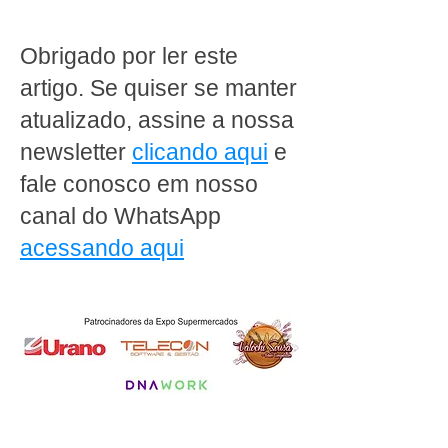
expansão como uma das
vender mais e va
redes que mais crescem
essa data especi
Obrigado por ler este
no interior do Rio de
Janeiro
artigo. Se quiser se manter
atualizado, assine a nossa
newsletter
clicando aqui
e
fale conosco em nosso
canal do WhatsApp
acessando aqui