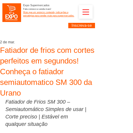
Expo Supermercados
Fale conosco e venda mais!
Mais que um anúncio: conteúdo, indicações e
estratégias para vender mais para supermercados.
Inscreva-se
Supermercadistas e fornecedores: divulguem suas
empresas na Expo Supermercados: (11) 91252-
2187
2 de mar.
Fatiador de frios com cortes
perfeitos em segundos!
Conheça o fatiador
semiautomatico SM 300 da
Urano
Fatiador de Frios SM 300 – 
Semiautomático Simples de usar | 
Corte preciso | Estável em 
qualquer situação