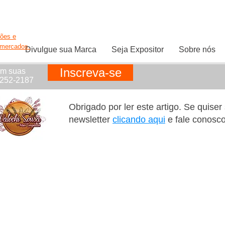
ções e
rmercados.
Divulgue sua Marca
Seja Expositor
Sobre nós
Inscreva-se
em suas
1252-2187
Obrigado por ler este artigo. Se quise
newsletter
clicando aqui
e fale conosc