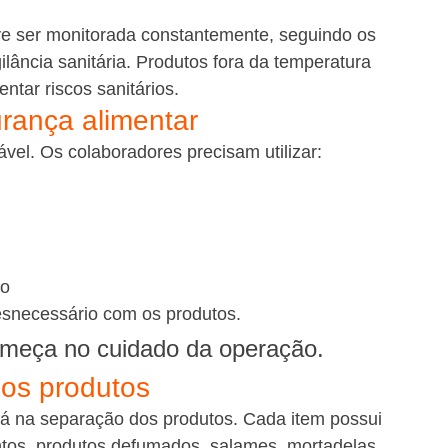
ve ser monitorada constantemente, seguindo os 
ância sanitária. Produtos fora da temperatura 
tar riscos sanitários.
rança alimentar
el. Os colaboradores precisam utilizar:
ão
desnecessário com os produtos.
omeça no cuidado da operação.
os produtos
á na separação dos produtos. Cada item possui 
untos, produtos defumados, salames, mortadelas, 