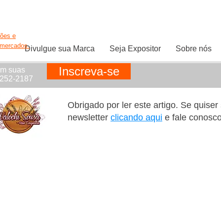
ções e
rmercados.
Divulgue sua Marca
Seja Expositor
Sobre nós
Inscreva-se
em suas
1252-2187
Obrigado por ler este artigo. Se quise
newsletter
clicando aqui
e fale conosc