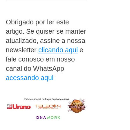
organizar a loja para
durante uma Visi
vender mais
Técnica?
Obrigado por ler este
artigo. Se quiser se manter
atualizado, assine a nossa
newsletter
clicando aqui
e
fale conosco em nosso
canal do WhatsApp
acessando aqui