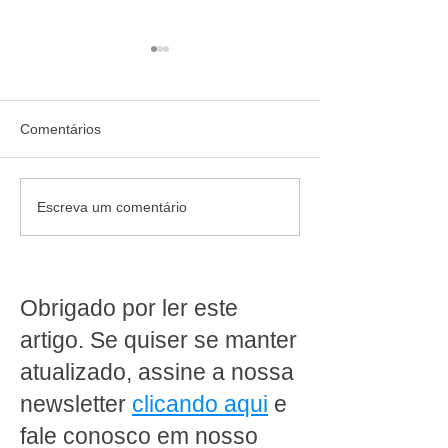
Comentários
Serra Azul inaugura sua
Dia dos Pais no
Escreva um comentário
9ª loja em Bom Jesus do
supermercado: 
Itabapoana e reforça
preparar a loja p
expansão como uma das
vender mais e va
redes que mais crescem
essa data especi
Obrigado por ler este
no interior do Rio de
Janeiro
artigo. Se quiser se manter
atualizado, assine a nossa
newsletter
clicando aqui
e
fale conosco em nosso