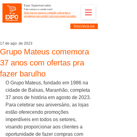
Expo Supermercados
Fale conosco e venda mais!
Mais que um anúncio: conteúdo, indicações e
estratégias para vender mais para supermercados.
Inscreva-se
Supermercadistas e fornecedores: divulguem suas
empresas na Expo Supermercados: (11) 91252-
2187
17 de ago. de 2023
Grupo Mateus comemora
37 anos com ofertas pra
fazer barulho
O Grupo Mateus, fundado em 1986 na 
cidade de Balsas, Maranhão, completa 
37 anos de história em agosto de 2023. 
Para celebrar seu aniversário, as lojas 
estão oferecendo promoções 
imperdíveis em todos os setores, 
visando proporcionar aos clientes a 
oportunidade de fazer compras com 