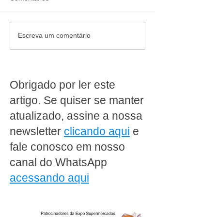
Mais de 30 opções de
Fraudes com Inte
Escreva um comentário
pães congelados e
Artificial: como o
equipamentos em
supermercados 
comodato: a solução
preparar para o
completa para o sucesso
riscos digitais
Obrigado por ler este
da sua padaria
artigo. Se quiser se manter
atualizado, assine a nossa
newsletter
clicando aqui
e
fale conosco em nosso
canal do WhatsApp
acessando aqui