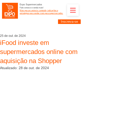
Expo Supermercados
Fale conosco e venda mais!
Mais que um anúncio: conteúdo, indicações e
estratégias para vender mais para supermercados.
Inscreva-se
Supermercadistas e fornecedores: divulguem suas
empresas na Expo Supermercados: (11) 91252-
2187
25 de out. de 2024
iFood investe em
supermercados online com
aquisição na Shopper
Atualizado:
28 de out. de 2024