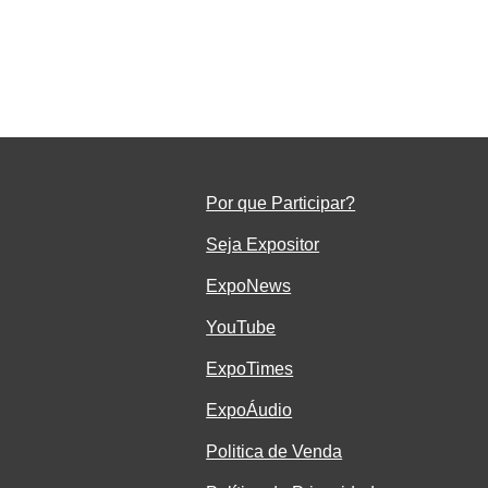
 e
os
Por que Participar?
Seja Ex
positor
ExpoNe
ws
YouTube
ExpoTimes
ExpoÁudio
Politica de Venda