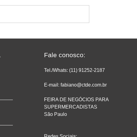
 Vácuo AXVC-
Seladora a Vácuo AXVC-
mara maior para
410T/2A: Mais Capacidade
produtividade na
Produtividade para Aliment
de alimentos
Embalados
a
Fale conosco:
Tel./Whats: (11) 91252
-2187
E-mail: fabiano@ctde.com.br
FEIRA DE NEGÓCIOS PARA
SUPERMERCADISTAS
São Paulo
Redes Sociais: