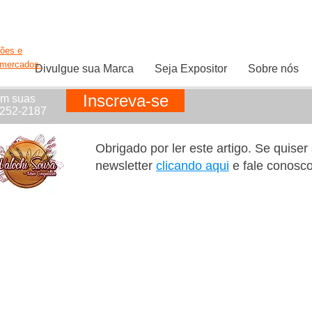
ções e
rmercados.
Divulgue sua Marca
Seja Expositor
Sobre nós
Inscreva-se
em suas
1252-2187
Obrigado por ler este artigo. Se quise
newsletter
clicando aqui
e fale conosc