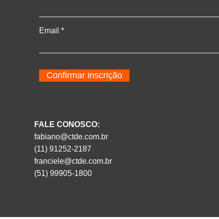
Email
Confirmar inscrição
FALE CONOSCO:
fabiano@ctde.com.br
(11) 91252-2187
franciele@ctde.com.br
(51) 99905-1800