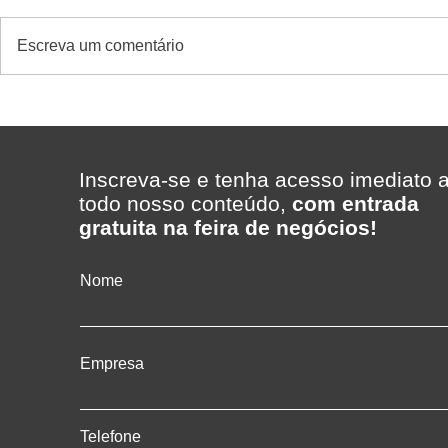
Escreva um comentário
Balanças com etiquetadora
Seladora a
integrada da Urano: conheça
510T/2A: Câ
os modelos e onde utilizar
aumentar a 
embalagem 
Inscreva-se e tenha acesso imediato 
todo nosso conteúdo,
com entrada
gratuita na feira de negócios!
Nome
Empresa
Telefone