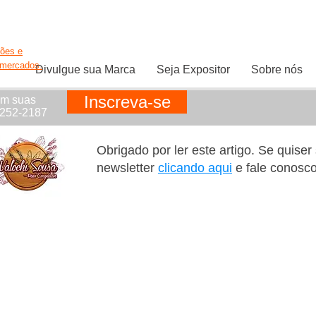
ções e
rmercados.
Divulgue sua Marca
Seja Expositor
Sobre nós
Inscreva-se
em suas
1252-2187
Obrigado por ler este artigo. Se quise
newsletter
clicando aqui
e fale conosc