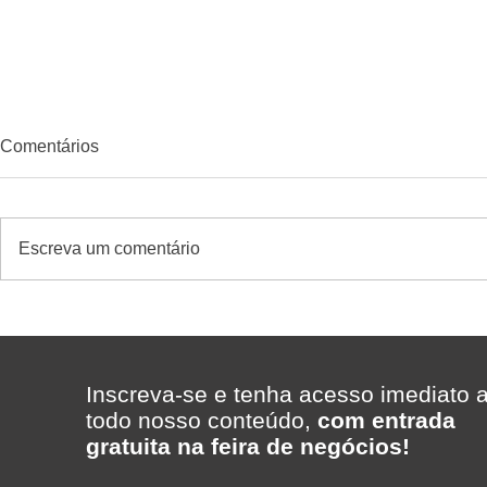
Comentários
Escreva um comentário
ERP para supermercados:
Quando diver
como escolher um excelente
gerar result
sistema com suporte rápido -
supermerca
caso Supermercado Madi
Inscreva-se e tenha acesso imediato 
com a Telecon Software &
todo nosso conteúdo,
com entrada
Gestão
gratuita na feira de negócios!