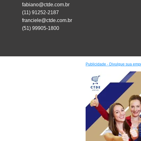
fabiano@ctde.com.br
(11) 91252-2187
franciele@ctde.com.br
(51) 99905-1800
Publicidade - Divulgue sua emp