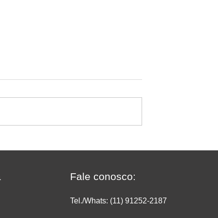
sificar deixa de
O crescimento do
ado no
supermercado on-line: com
do
transformar conveniência 
vendas e rentabilidade
a
Fale conosco:
Tel./Whats: (11) 91252
-2187