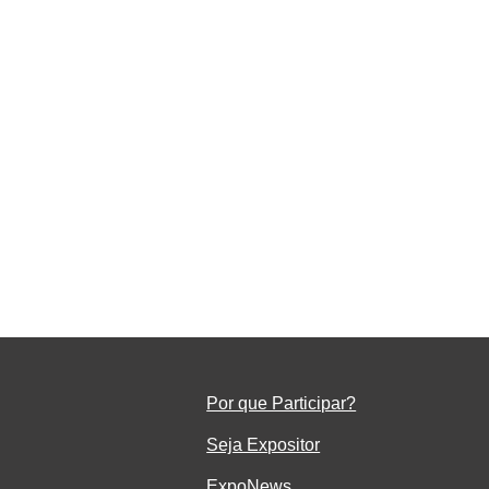
o
em
Por que Participar?
Seja Ex
positor
ExpoNe
ws