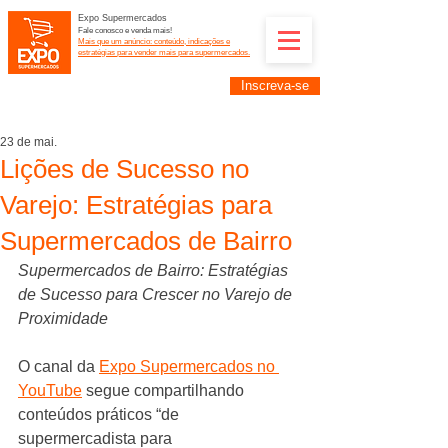
Expo Supermercados
Fale conosco e venda mais!
Mais que um anúncio: conteúdo, indicações e
estratégias para vender mais para supermercados.
Inscreva-se
Supermercadistas e fornecedores: divulguem suas
empresas na Expo Supermercados: (11) 91252-
2187
23 de mai.
Lições de Sucesso no
Varejo: Estratégias para
Supermercados de Bairro
Supermercados de Bairro: Estratégias 
de Sucesso para Crescer no Varejo de 
Proximidade
O canal da 
Expo Supermercados no 
YouTube
 segue compartilhando 
conteúdos práticos “de 
supermercadista para 