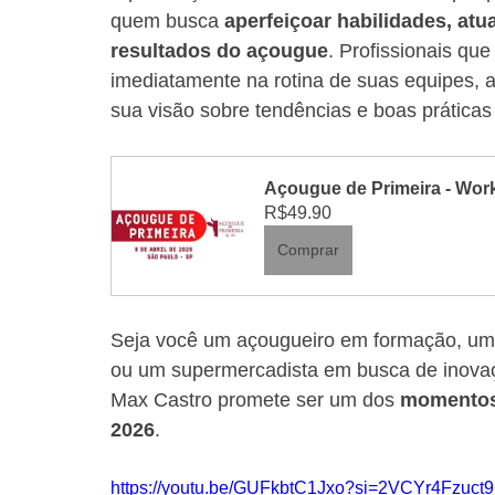
quem busca 
aperfeiçoar habilidades, atua
resultados do açougue
. Profissionais qu
imediatamente na rotina de suas equipes, a
sua visão sobre tendências e boas práticas 
Açougue de Primeira - Work
R$49.90
Comprar
Seja você um açougueiro em formação, um
ou um supermercadista em busca de inova
Max Castro promete ser um dos 
momentos
2026
.
https://youtu.be/GUFkbtC1Jxo?si=2VCYr4Fzuct9