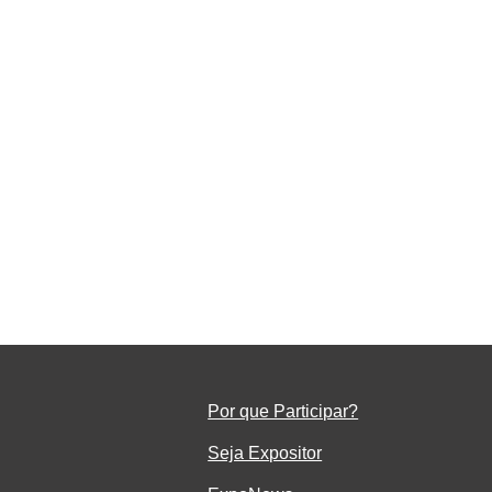
o
em
Por que Participar?
Seja Ex
positor