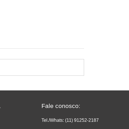
sificar deixa de
O crescimento do
ado no
supermercado on-line: com
do
transformar conveniência 
vendas e rentabilidade
a
Fale conosco:
Tel./Whats: (11) 91252
-2187