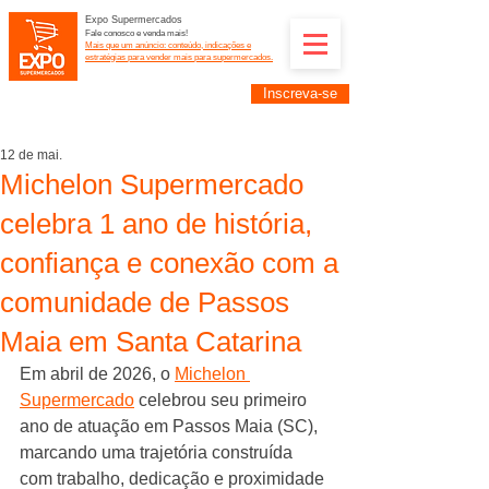
Expo Supermercados
Fale conosco e venda mais!
Mais que um anúncio: conteúdo, indicações e
estratégias para vender mais para supermercados.
Inscreva-se
Supermercadistas e fornecedores: divulguem suas
empresas na Expo Supermercados: (11) 91252-
2187
12 de mai.
Michelon Supermercado
celebra 1 ano de história,
confiança e conexão com a
comunidade de Passos
Maia em Santa Catarina
Em abril de 2026, o 
Michelon 
Supermercado
 celebrou seu primeiro 
ano de atuação em Passos Maia (SC), 
marcando uma trajetória construída 
com trabalho, dedicação e proximidade 