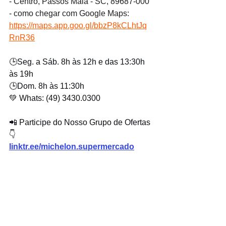
- Centro, Passos Maia - SC, 89687-000 
- como chegar com Google Maps: 
https://maps.app.goo.gl/bbzP8kCLhtJq
RnR36
🕒Seg. a Sáb. 8h às 12h e das 13:30h 
às 19h
🕒Dom. 8h às 11:30h
💚 Whats: (49) 3430.0300
📲 Participe do Nosso Grupo de Ofertas 
👇
linktr.ee/michelon.supermercado