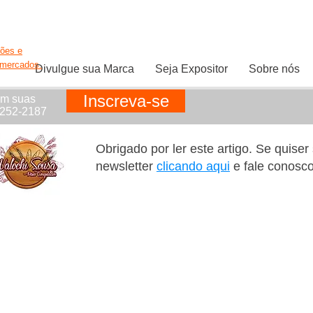
ções e
rmercados.
Divulgue sua Marca
Seja Expositor
Sobre nós
Inscreva-se
em suas
1252-2187
Obrigado por ler este artigo. Se quise
newsletter
clicando aqui
e fale conosc