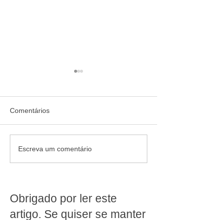
Comentários
Fraudes com Inteligência
Curso de lideran
Escreva um comentário
Artificial: como os
encarregados d
supermercados devem se
supermercado: 
preparar para os novos
formar líderes de
riscos digitais
Obrigado por ler este
artigo. Se quiser se manter