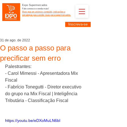
Expo Supermercados
Fale conosco e venda mais!
Mais que um anúncio: conteúdo, indicações e
estratégias para vender mais para supermercados.
Inscreva-se
Supermercadistas e fornecedores: divulguem suas
empresas na Expo Supermercados: (11) 91252-
2187
31 de ago. de 2022
O passo a passo para
precificar sem erro
Palestrantes:
- Carol Mimessi - Apresentadora Mix 
Fiscal
- Fabrício Tonegutti - Diretor executivo 
do grupo na Mix Fiscal | Inteligência 
Tributária - Classificação Fiscal
https://youtu.be/eDXoMuLN6bI