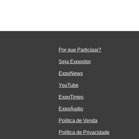
Por que Participar?
Seja Ex
positor
ExpoNe
ws
YouTube
ExpoTimes
ExpoÁudio
Politica de Venda
Política de Privacidade