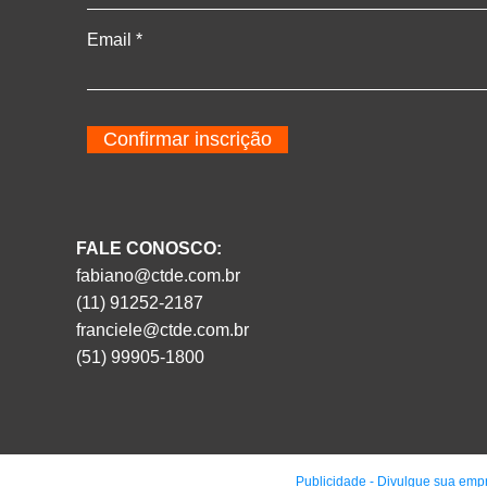
Email
Confirmar inscrição
FALE CONOSCO:
fabiano@ctde.com.br
(11) 91252-2187
franciele@ctde.com.br
(51) 99905-1800
Publicidade - Divulgue sua emp