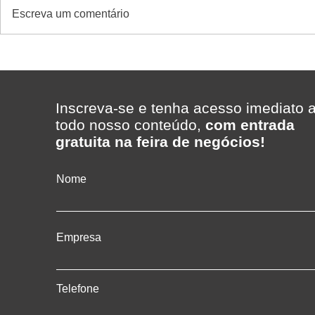
Escreva um comentário
Vai abrir ou reformar uma loja
Da loja à r
de conveniência? Veja o que
a operação 
um projeto completo pode
supermerca
fazer pelo seu negócio
Inscreva-se e tenha acesso imediato 
todo nosso conteúdo,
com entrada
gratuita na feira de negócios!
Nome
Empresa
Telefone