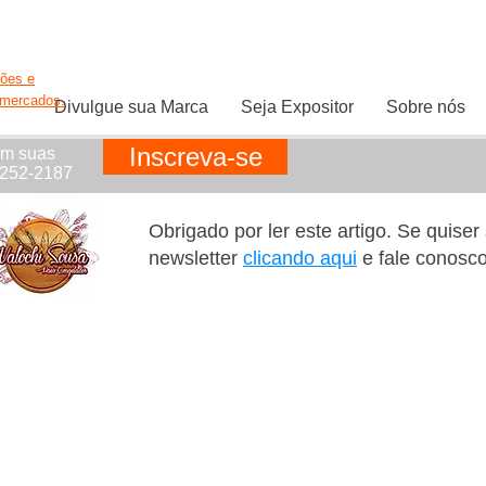
ções e
rmercados.
Divulgue sua Marca
Seja Expositor
Sobre nós
Inscreva-se
em suas
1252-2187
Obrigado por ler este artigo. Se quise
newsletter
clicando aqui
e fale conosc