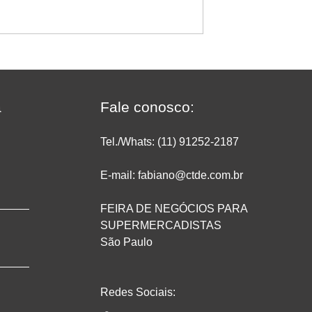
etaguarda: conheça
Como saber se uma
completa de um
promoção deu lucro no
do
supermercado?
a
Fale conosco:
Tel./Whats: (11) 91252
-2187
E-mail: fabiano@ctde.com.br
FEIRA DE NEGÓCIOS PARA
SUPERMERCADISTAS
São Paulo
Redes Sociais: