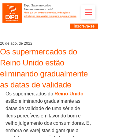
Expo Supermercados
Fale conosco e venda mais!
Mais que um anúncio: conteúdo, indicações e
estratégias para vender mais para supermercados.
Inscreva-se
Supermercadistas e fornecedores: divulguem suas
empresas na Expo Supermercados: (11) 91252-
2187
26 de ago. de 2022
Os supermercados do
Reino Unido estão
eliminando gradualmente
as datas de validade
Os supermercados do 
Reino Unido
estão eliminando gradualmente as 
datas de validade de uma série de 
itens perecíveis em favor do bom e 
velho julgamento dos consumidores. E, 
embora os varejistas digam que a 