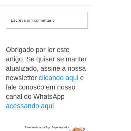
Supermercados de bairro:
Como reduzir er
Escreva um comentário
boas práticas para crescer
abrir ou modern
com eficiência
supermercado
Obrigado por ler este
artigo. Se quiser se manter
atualizado, assine a nossa
newsletter
clicando aqui
e
fale conosco em nosso
canal do WhatsApp
acessando aqui