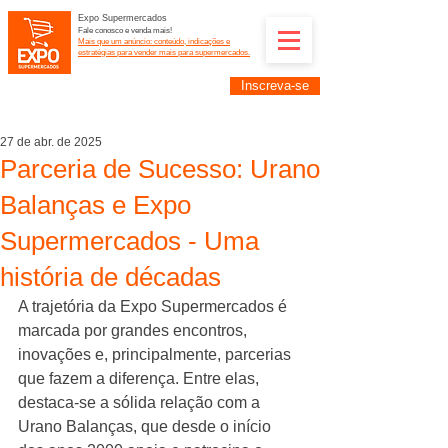
Expo Supermercados
Fale conosco e venda mais!
Mais que um anúncio: conteúdo, indicações e
estratégias para vender mais para supermercados.
Inscreva-se
Supermercadistas e fornecedores: divulguem suas
empresas na Expo Supermercados: (11) 91252-
2187
27 de abr. de 2025
Parceria de Sucesso: Urano
Balanças e Expo
Supermercados - Uma
história de décadas
A trajetória da Expo Supermercados é 
marcada por grandes encontros, 
inovações e, principalmente, parcerias 
que fazem a diferença. Entre elas, 
destaca-se a sólida relação com a 
Urano Balanças, que desde o início 