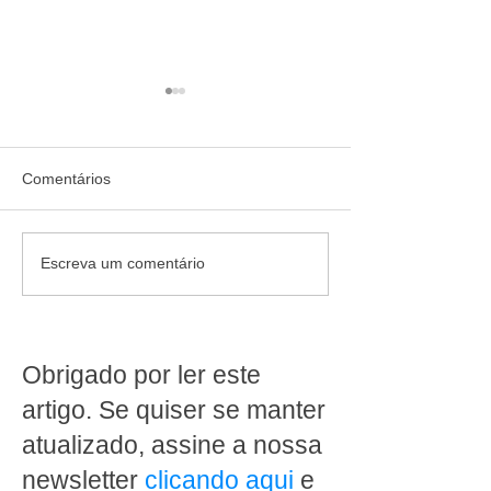
Comentários
Como saber se uma
Quem confia re
Escreva um comentário
promoção deu lucro no
cliente destaca 
supermercado?
MakFrio ajudou 
transformar a Pa
Ipanema Doces 
Obrigado por ler este
Alegre
artigo. Se quiser se manter
atualizado, assine a nossa
newsletter
clicando aqui
e