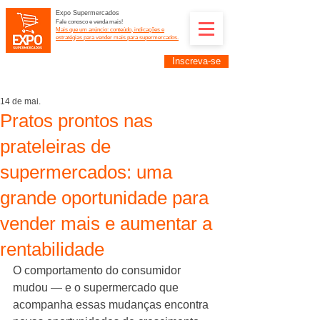
Expo Supermercados
Fale conosco e venda mais!
Mais que um anúncio: conteúdo, indicações e
estratégias para vender mais para supermercados.
Inscreva-se
Supermercadistas e fornecedores: divulguem suas
empresas na Expo Supermercados: (11) 91252-
2187
14 de mai.
Pratos prontos nas
prateleiras de
supermercados: uma
grande oportunidade para
vender mais e aumentar a
rentabilidade
O comportamento do consumidor 
mudou — e o supermercado que 
acompanha essas mudanças encontra 