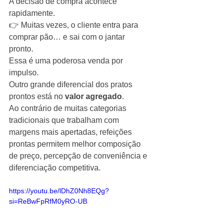
A decisão de compra acontece 
rapidamente.
👉 Muitas vezes, o cliente entra para 
comprar pão… e sai com o jantar 
pronto.
Essa é uma poderosa venda por 
impulso.
Outro grande diferencial dos pratos 
prontos está no 
valor agregado
.
Ao contrário de muitas categorias 
tradicionais que trabalham com 
margens mais apertadas, refeições 
prontas permitem melhor composição 
de preço, percepção de conveniência e 
diferenciação competitiva.
https://youtu.be/lDhZ0Nh8EQg?
si=ReBwFpRfM0yRO-UB