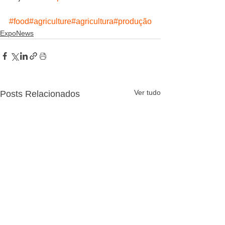
#food
#agriculture
#agricultura
#produção
ExpoNews
Ver tudo
Posts Relacionados