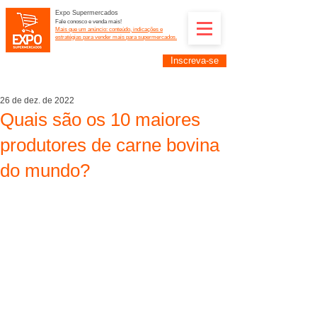
Expo Supermercados
Fale conosco e venda mais!
Mais que um anúncio: conteúdo, indicações e
estratégias para vender mais para supermercados.
Inscreva-se
Supermercadistas e fornecedores: divulguem suas
empresas na Expo Supermercados: (11) 91252-
2187
26 de dez. de 2022
Quais são os 10 maiores
produtores de carne bovina
do mundo?