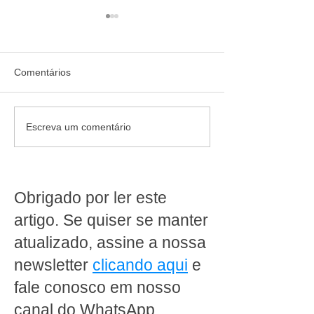
Comentários
Quem confia recomenda:
Jornada de 40 ho
Escreva um comentário
cliente destaca como a
da escala 6x1: 
MakFrio ajudou a
produz dentro d
transformar a Padaria
supermercado pr
Ipanema Doces em Porto
rever a operaçã
Obrigado por ler este
Alegre
artigo. Se quiser se manter
atualizado, assine a nossa
newsletter
clicando aqui
e
fale conosco em nosso
canal do WhatsApp