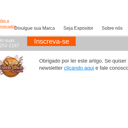
ções e
rmercados.
Divulgue sua Marca
Seja Expositor
Sobre nós
Inscreva-se
em suas
1252-2187
Obrigado por ler este artigo. Se quise
newsletter
clicando aqui
e fale conosc