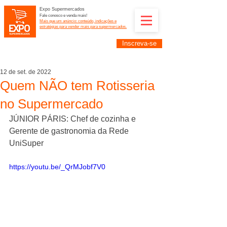
Expo Supermercados
Fale conosco e venda mais!
Mais que um anúncio: conteúdo, indicações e
estratégias para vender mais para supermercados.
Inscreva-se
Supermercadistas e fornecedores: divulguem suas
empresas na Expo Supermercados: (11) 91252-
2187
12 de set. de 2022
Quem NÃO tem Rotisseria
no Supermercado
JÚNIOR PÁRIS: Chef de cozinha e 
Gerente de gastronomia da Rede 
UniSuper
https://youtu.be/_QrMJobf7V0