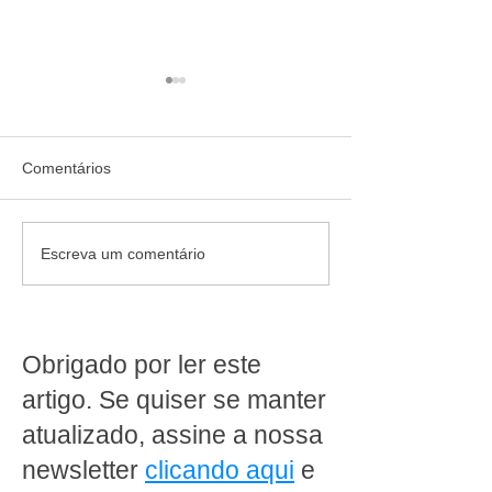
Comentários
Vai abrir ou reformar uma
Da loja à retagu
Escreva um comentário
loja de conveniência?
conheça a oper
Veja o que um projeto
completa de um
completo pode fazer pelo
supermercado
seu negócio
Obrigado por ler este
artigo. Se quiser se manter
atualizado, assine a nossa
newsletter
clicando aqui
e