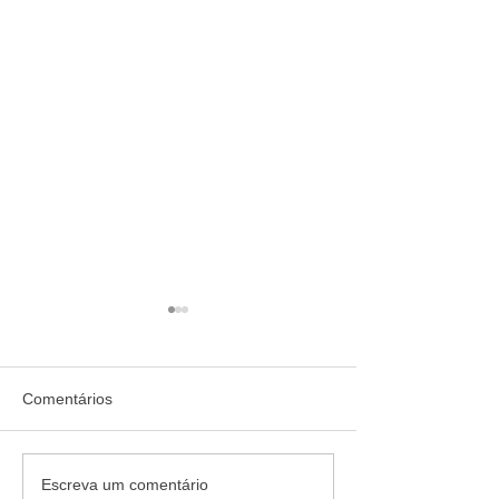
Comentários
Quem confia recomenda:
Jornada de 40 ho
Escreva um comentário