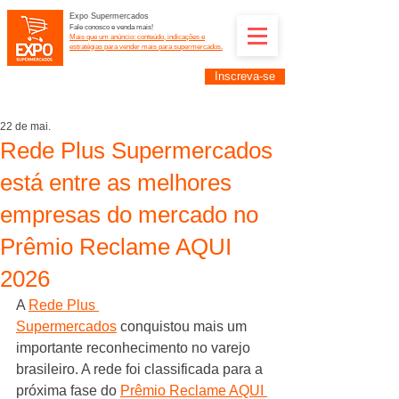
Expo Supermercados
Fale conosco e venda mais!
Mais que um anúncio: conteúdo, indicações e
estratégias para vender mais para supermercados.
Inscreva-se
Supermercadistas e fornecedores: divulguem suas
empresas na Expo Supermercados: (11) 91252-
2187
22 de mai.
Rede Plus Supermercados
está entre as melhores
empresas do mercado no
Prêmio Reclame AQUI
2026
A 
Rede Plus 
Supermercados
 conquistou mais um 
importante reconhecimento no varejo 
brasileiro. A rede foi classificada para a 
próxima fase do 
Prêmio Reclame AQUI 