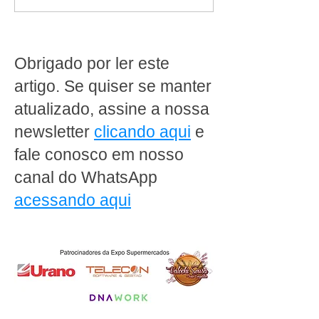
cliente destaca como a
da escala 6x1: 
MakFrio ajudou a
produz dentro d
transformar a Padaria
supermercado pr
Ipanema Doces em Porto
rever a operaçã
Obrigado por ler este
Alegre
artigo. Se quiser se manter
atualizado, assine a nossa
newsletter
clicando aqui
e
fale conosco em nosso
canal do WhatsApp
acessando aqui