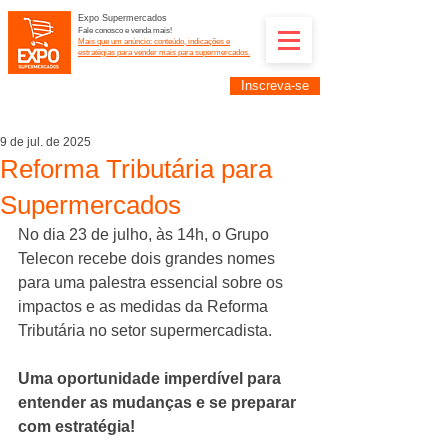
Expo Supermercados
Fale conosco e venda mais!
Mais que um anúncio: conteúdo, indicações e
estratégias para vender mais para supermercados.
Inscreva-se
Supermercadistas e fornecedores: divulguem suas
empresas na Expo Supermercados: (11) 91252-
2187
9 de jul. de 2025
Reforma Tributária para
Supermercados
No dia 23 de julho, às 14h, o Grupo 
Telecon recebe dois grandes nomes 
para uma palestra essencial sobre os 
impactos e as medidas da Reforma 
Tributária no setor supermercadista.
Uma oportunidade imperdível para 
entender as mudanças e se preparar 
com estratégia!