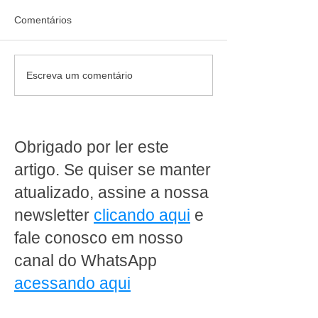
Comentários
Quando diversificar deixa
O crescimento d
Escreva um comentário
de gerar resultado no
supermercado on
supermercado
como transforma
conveniência e
e rentabilidade
Obrigado por ler este
artigo. Se quiser se manter
atualizado, assine a nossa
newsletter
clicando aqui
e
fale conosco em nosso
canal do WhatsApp
acessando aqui