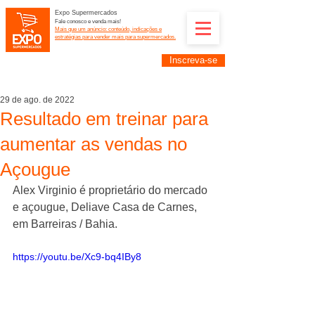
Expo Supermercados
Fale conosco e venda mais!
Mais que um anúncio: conteúdo, indicações e
estratégias para vender mais para supermercados.
Inscreva-se
Supermercadistas e fornecedores: divulguem suas
empresas na Expo Supermercados: (11) 91252-
2187
29 de ago. de 2022
Resultado em treinar para
aumentar as vendas no
Açougue
Alex Virginio é proprietário do mercado 
e açougue, Deliave Casa de Carnes, 
em Barreiras / Bahia.
https://youtu.be/Xc9-bq4IBy8