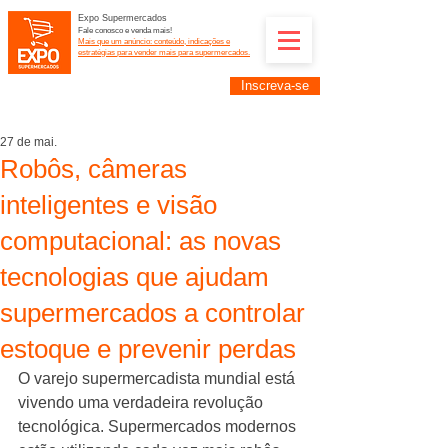
Expo Supermercados
Fale conosco e venda mais!
Mais que um anúncio: conteúdo, indicações e
estratégias para vender mais para supermercados.
Inscreva-se
Supermercadistas e fornecedores: divulguem suas
empresas na Expo Supermercados: (11) 91252-
2187
27 de mai.
Robôs, câmeras
inteligentes e visão
computacional: as novas
tecnologias que ajudam
supermercados a controlar
estoque e prevenir perdas
O varejo supermercadista mundial está 
vivendo uma verdadeira revolução 
tecnológica. Supermercados modernos 