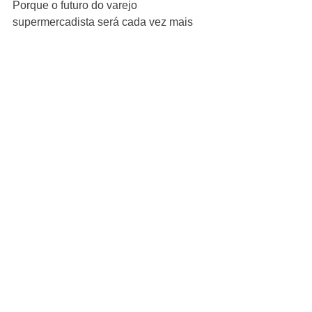
Porque o futuro do varejo 
supermercadista será cada vez mais 
inteligente…
Mas continuará dependendo de boas 
decisões humanas para transformar 
tecnologia em resultado real.
ExpoNews
Ver tudo
Posts Relacionados