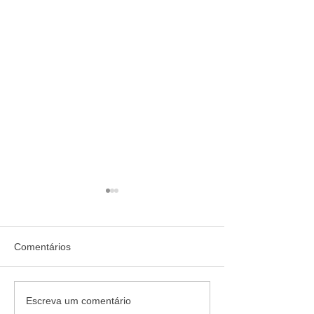
Comentários
Quem confia recomenda:
Jornada de 40 ho
Escreva um comentário