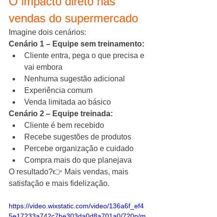
O impacto direto nas 
vendas do supermercado
Imagine dois cenários:
Cenário 1 – Equipe sem treinamento:
Cliente entra, pega o que precisa e 
vai embora
Nenhuma sugestão adicional
Experiência comum
Venda limitada ao básico
Cenário 2 – Equipe treinada:
Cliente é bem recebido
Recebe sugestões de produtos
Percebe organização e cuidado
Compra mais do que planejava
O resultado?👉 Mais vendas, mais 
satisfação e mais fidelização.
https://video.wixstatic.com/video/136a6f_ef4
5e17233a742c7be303da0d8a701a0/720p/m