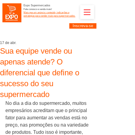
Expo Supermercados
Fale conosco e venda mais!
Mais que um anúncio: conteúdo, indicações e
estratégias para vender mais para supermercados.
Inscreva-se
Supermercadistas e fornecedores: divulguem suas
empresas na Expo Supermercados: (11) 91252-
2187
17 de abr.
Sua equipe vende ou
apenas atende? O
diferencial que define o
sucesso do seu
supermercado
No dia a dia do supermercado, muitos 
empresários acreditam que o principal 
fator para aumentar as vendas está no 
preço, nas promoções ou na variedade 
de produtos. Tudo isso é importante, 