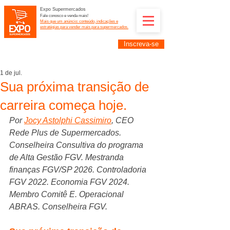
Expo Supermercados
Fale conosco e venda mais!
Mais que um anúncio: conteúdo, indicações e
estratégias para vender mais para supermercados.
Inscreva-se
Supermercadistas e fornecedores: divulguem suas
empresas na Expo Supermercados: (11) 91252-
2187
1 de jul.
Sua próxima transição de
carreira começa hoje.
Por 
Jocy Astolphi Cassimiro
, CEO 
Rede Plus de Supermercados. 
Conselheira Consultiva do programa 
de Alta Gestão FGV. Mestranda 
finanças FGV/SP 2026. Controladoria 
FGV 2022. Economia FGV 2024. 
Membro Comitê E. Operacional 
ABRAS. Conselheira FGV.