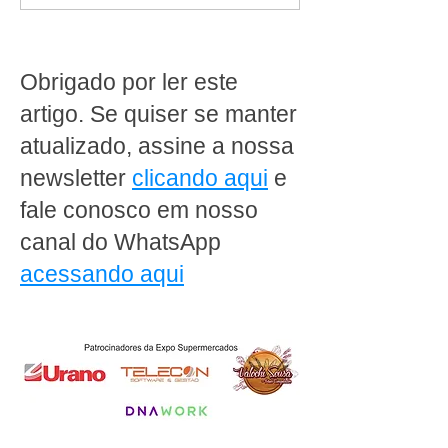
pães congelados e
Artificial: como o
equipamentos em
supermercados 
comodato: a solução
preparar para o
completa para o sucesso
riscos digitais
Obrigado por ler este
da sua padaria
artigo. Se quiser se manter
atualizado, assine a nossa
newsletter
clicando aqui
e
fale conosco em nosso
canal do WhatsApp
acessando aqui