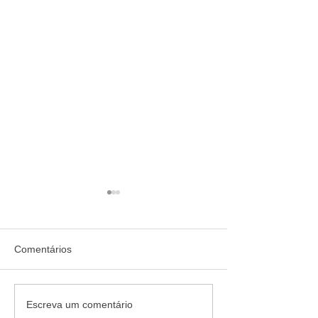
Comentários
Mais de 30 opções de
Fraudes com Inte
Escreva um comentário