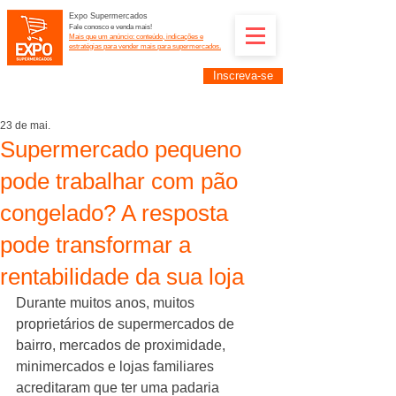
Expo Supermercados
Fale conosco e venda mais!
Mais que um anúncio: conteúdo, indicações e
estratégias para vender mais para supermercados.
Inscreva-se
Supermercadistas e fornecedores: divulguem suas
empresas na Expo Supermercados: (11) 91252-
2187
23 de mai.
Supermercado pequeno
pode trabalhar com pão
congelado? A resposta
pode transformar a
rentabilidade da sua loja
Durante muitos anos, muitos 
proprietários de supermercados de 
bairro, mercados de proximidade, 
minimercados e lojas familiares 
acreditaram que ter uma padaria 