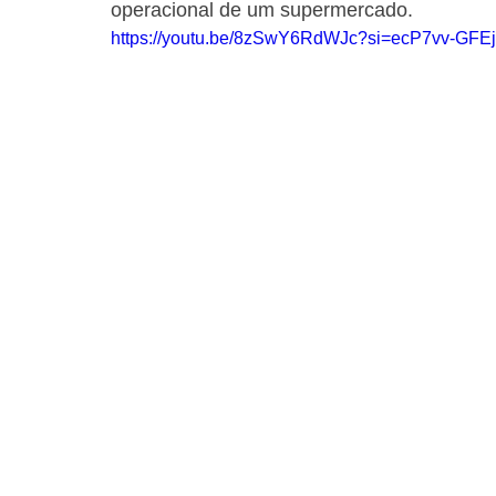
operacional de um supermercado.
https://youtu.be/8zSwY6RdWJc?si=ecP7vv-GFEj