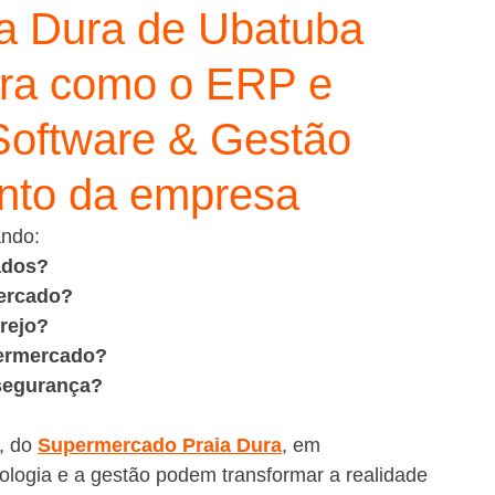
a Dura de Ubatuba
ra como o ERP e
Software & Gestão
ento da empresa
ando:
ados?
ercado?
arejo?
permercado?
segurança?
, do 
Supermercado Praia Dura
, em 
ologia e a gestão podem transformar a realidade 