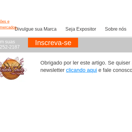
ções e
rmercados.
Divulgue sua Marca
Seja Expositor
Sobre nós
Inscreva-se
em suas
1252-2187
Obrigado por ler este artigo. Se quise
newsletter
clicando aqui
e fale conosc