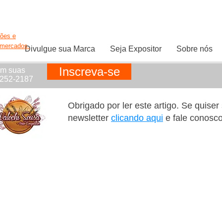
ções e
rmercados.
Divulgue sua Marca
Seja Expositor
Sobre nós
Inscreva-se
em suas
1252-2187
Obrigado por ler este artigo. Se quise
newsletter
clicando aqui
e fale conosc