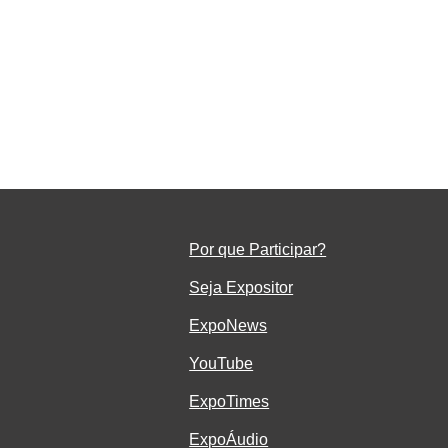
o
em
Por que Participar?
Seja Ex
positor
ExpoNe
ws
YouTube
ExpoTimes
ExpoÁudio