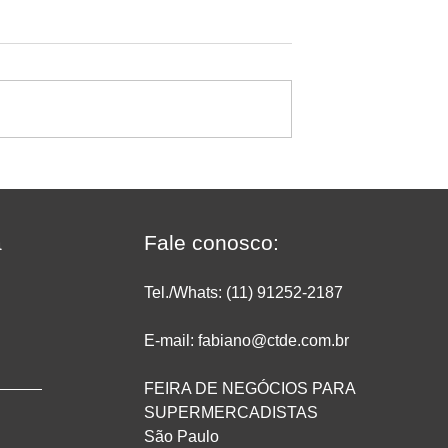
sificar deixa de
O crescimento do
ado no
supermercado on-line: com
do
transformar conveniência 
vendas e rentabilidade
a
Fale conosco:
Tel./Whats: (11) 91252
-2187
E-mail: fabiano@ctde.com.br
FEIRA DE NEGÓCIOS PARA
SUPERMERCADISTAS
São Paulo