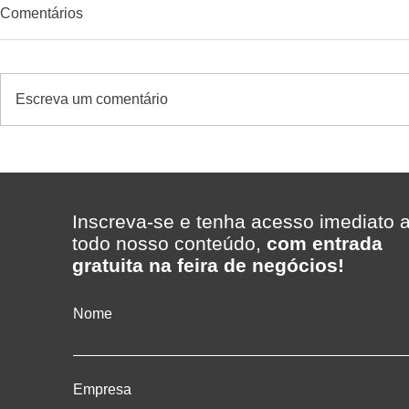
Comentários
Escreva um comentário
ERP para supermercados:
Quando diver
como escolher um excelente
gerar result
sistema com suporte rápido -
supermerca
caso Supermercado Madi
Inscreva-se e tenha acesso imediato 
com a Telecon Software &
todo nosso conteúdo,
com entrada
Gestão
gratuita na feira de negócios!
Nome
Empresa